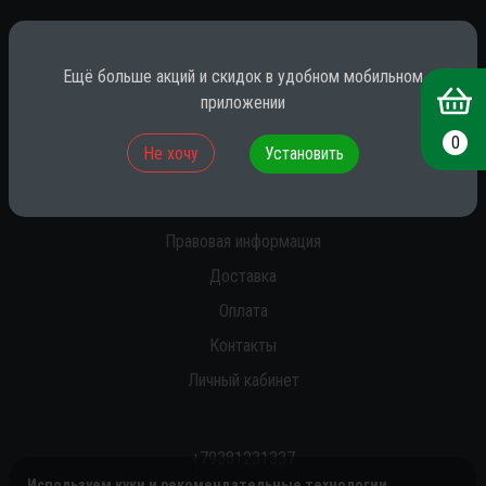
* принадлежит компании Meta (признана экстремистской на территории
РФ)
Ещё больше акций и скидок в удобном мобильном
приложении
О нас
0
Не хочу
Установить
Новости
Статьи
Правовая информация
Доставка
Оплата
Контакты
Личный кабинет
+79381231337
Используем куки и рекомендательные технологии