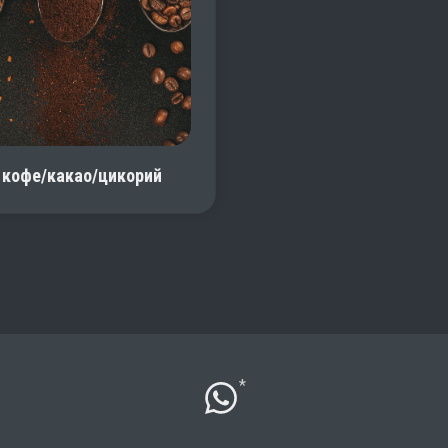
кофе/какао/цикорий
*