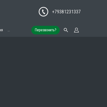
+79381231337
ия
...
Перезвонить?