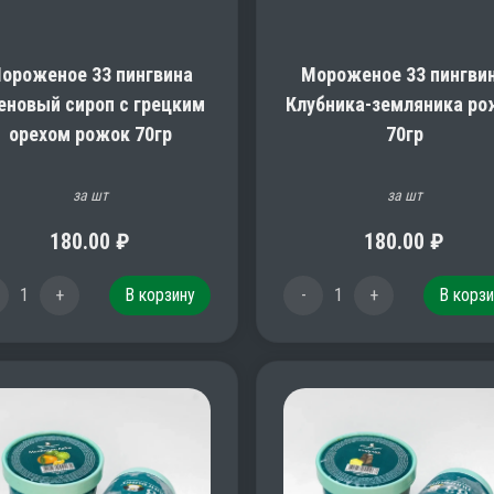
ороженое 33 пингвина
Мороженое 33 пингви
еновый сироп с грецким
Клубника-земляника ро
орехом рожок 70гр
70гр
за шт
за шт
180.00
₽
180.00
₽
1
+
В корзину
-
1
+
В корзи