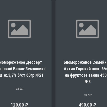
иомороженое Дессерт
Биомороженое Семей
анский Банан-Земляника
Актив Горький шок. б/
д.ж.3,7% б/ст 60гр №21
на фруктозе ванна 450
№8
за шт
за шт
120.00
₽
490.00
₽