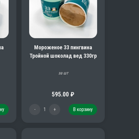
на
Мороженое 33 пингвина
Тройной шоколад вед 330гр
за шт
595.00
₽
ну
-
1
+
В корзину