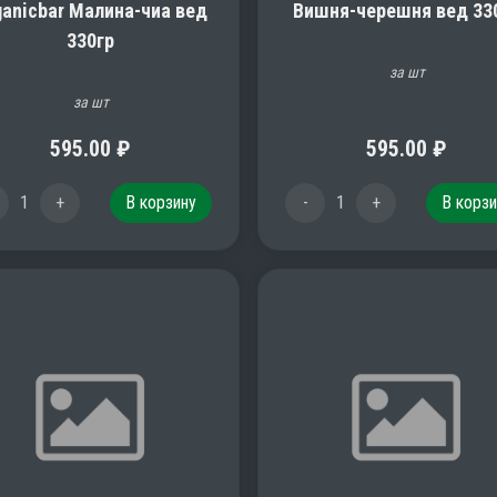
ganicbar Малина-чиа вед
Вишня-черешня вед 33
330гр
за шт
за шт
595.00
₽
595.00
₽
1
+
В корзину
-
1
+
В корзи