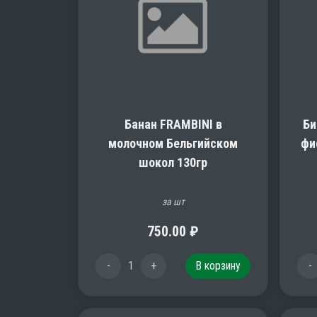
Банан FRAMBINI в
Би
молочном Бельгийском
фи
шокол 130гр
за шт
750.00
₽
-
1
+
В корзину
-