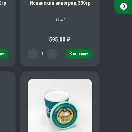
0гр
Испанский виноград 330гр
0
за шт
595.00
₽
ну
-
1
+
В корзину