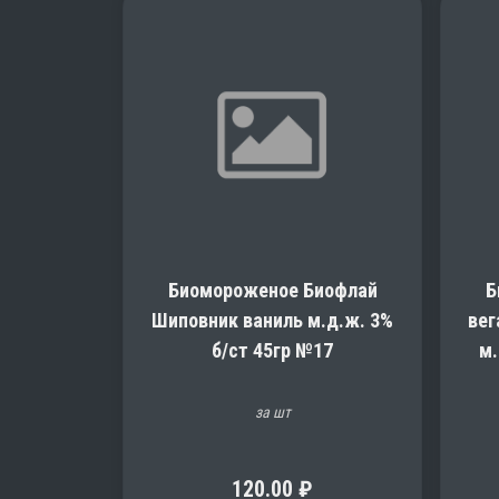
Биомороженое Биофлай
Б
Шиповник ваниль м.д.ж. 3%
вег
б/ст 45гр №17
м.
за шт
120.00
₽