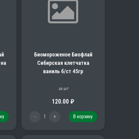
ай
Биомороженое Биофлай
 на
Сибирская клетчатка
ваниль б/ст 45гр
за шт
120.00
₽
ну
-
1
+
В корзину