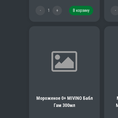
-
1
+
В корзину
-
Мороженое 0+ MIVINO Бабл
Гам 300мл