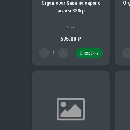
Organicbar Киви на сиропе
Or
агавы 330гр
за шт
595.00
₽
-
1
+
В корзину
-