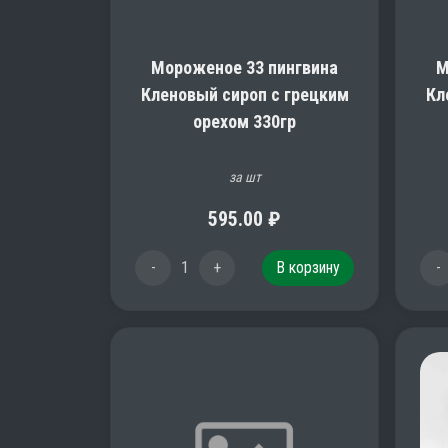
Мороженое 33 пингвина
М
Кленовый сироп с грецким
Кл
орехом 330гр
за шт
595.00
₽
-
1
+
В корзину
-