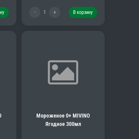
ну
-
1
+
В корзину
O
Мороженое 0+ MIVINO
Ягодное 300мл