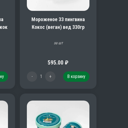
на
Мороженое 33 пингвина
жок
Кокос (веган) вед 330гр
за шт
595.00
₽
ну
-
1
+
В корзину