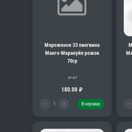
Мороженое 33 пингвина
М
Манго-Маракуйя рожок
Ма
70гр
за шт
180.00
₽
-
1
+
В корзину
-