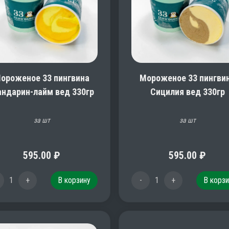
ороженое 33 пингвина
Мороженое 33 пингви
ндарин-лайм вед 330гр
Сицилия вед 330гр
за шт
за шт
595.00
₽
595.00
₽
1
+
В корзину
-
1
+
В корзи