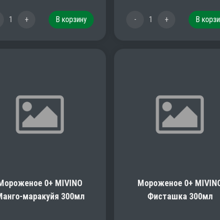
1
+
В корзину
-
1
+
В корзи
Мороженое 0+ MIVINO
Мороженое 0+ MIVIN
Манго-маракуйя 300мл
Фисташка 300мл