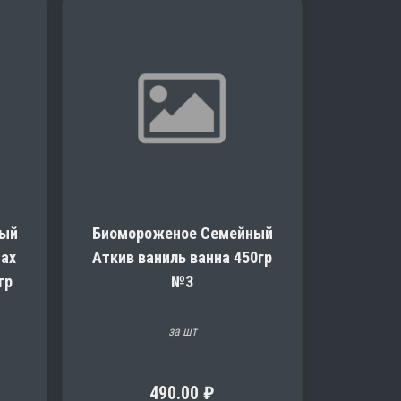
ный
Биомороженое Семейный
сах
Аткив ваниль ванна 450гр
гр
№3
за шт
490.00
₽