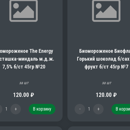
омороженое The Energy
Биомороженое Биофл
сташка-миндаль м.д.ж.
Горький шоколад б/сах
7,5% б/ст 45гр №20
фрукт б/ст 45гр №7
за шт
за шт
120.00
₽
120.00
₽
1
+
В корзину
-
1
+
В корзи