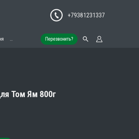
+79381231337
ия
...
Перезвонить?
ля Том Ям 800г