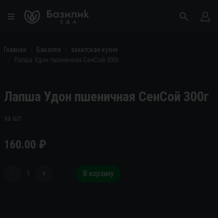
Главная
Бакалея
азиатская кухня
Лапша Удон пшеничная СенСой 300г
Лапша Удон пшеничная СенСой 300г
за шт
160.00
₽
-
1
+
В корзину