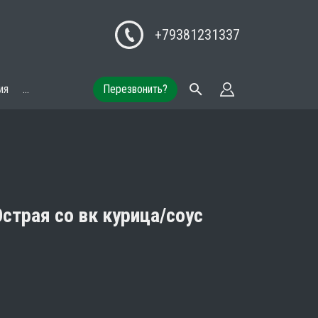
+79381231337
ия
...
Перезвонить?
страя со вк курица/соус