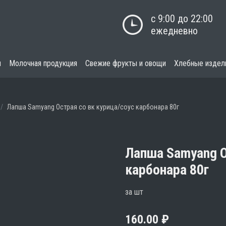
с 9:00 до 22:00

ежедневно
я
Молочная продукция
Свежие фрукты и овощи
Хлебные издел
Лапша Samyang Острая со вк курица/соус карбонара 80г
Лапша Samyang О
карбонара 80г
за шт
160.00
₽