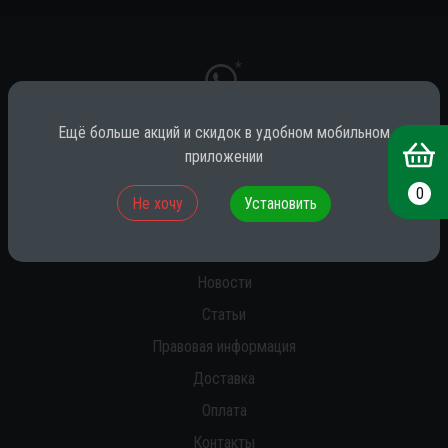
*
Ещё больше акций и скидок в удобном мобильном
приложении
* принадлежит компании Meta (признана экстремистской на территории
РФ)
0
Не хочу
Установить
О нас
Новости
Статьи
Правовая информация
Доставка
Оплата
Контакты