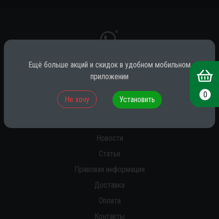
*
Ещё больше акций и скидок в удобном мобильном
приложении
* принадлежит компании Meta (признана экстремистской на территории
РФ)
0
Не хочу
Установить
О нас
Новости
Статьи
Правовая информация
Доставка
Оплата
Контакты