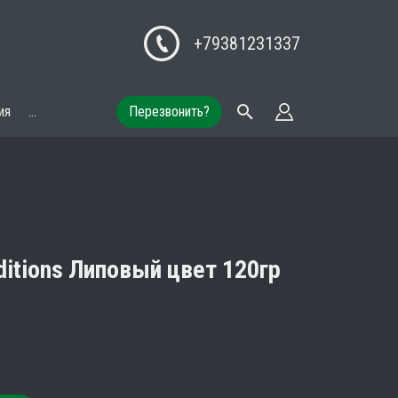
+79381231337
ия
...
Перезвонить?
ditions Липовый цвет 120гр