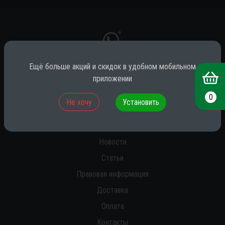
*
Ещё больше акций и скидок в удобном мобильном
приложении
* принадлежит компании Meta (признана экстремистской на территории
РФ)
0
Не хочу
Установить
О нас
Новости
Статьи
Правовая информация
Доставка
Оплата
Контакты