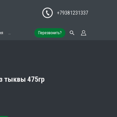
+79381231337
ия
...
Перезвонить?
з тыквы 475гр