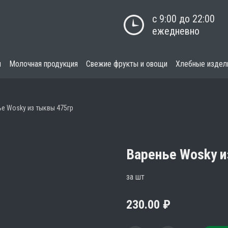
с 9:00 до 22:00

ежедневно
я
Молочная продукция
Свежие фрукты и овощи
Хлебные издел
ье Wosky из тыквы 475гр
Варенье Wosky и
за шт
230.00
₽