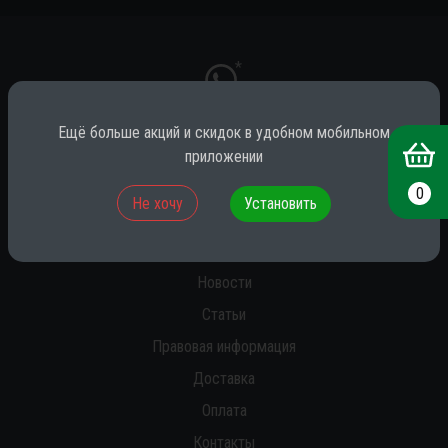
*
Ещё больше акций и скидок в удобном мобильном
приложении
* принадлежит компании Meta (признана экстремистской на территории
РФ)
0
Не хочу
Установить
О нас
Новости
Статьи
Правовая информация
Доставка
Оплата
Контакты