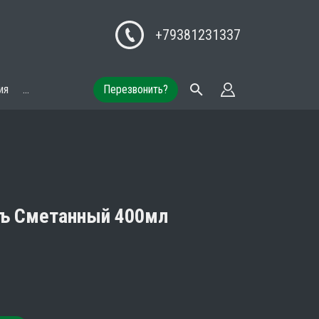
+79381231337
ия
...
Перезвонить?
ъ Сметанный 400мл