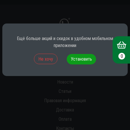
*
Ещё больше акций и скидок в удобном мобильном
приложении
* принадлежит компании Meta (признана экстремистской на территории
РФ)
0
Не хочу
Установить
О нас
Новости
Статьи
Правовая информация
Доставка
Оплата
Контакты