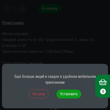
-
1
+
В корзину
Описание
Мягкая упаковка.

Пищевая ценность на 100г продукта:белки 0,7г, жиры 25г, 
углеводы 11,8г

Энергетическая ценность 1150кДж/270ккал

Срок годности 7 месяцев

Изготовитель : ООО "КДВ Тула"
Ещё больше акций и скидок в удобном мобильном
приложении
0
Не хочу
Установить
*