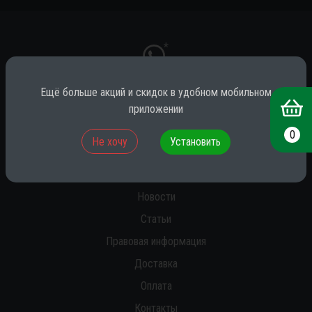
*
Ещё больше акций и скидок в удобном мобильном
приложении
* принадлежит компании Meta (признана экстремистской на территории
РФ)
0
Не хочу
Установить
О нас
Новости
Статьи
Правовая информация
Доставка
Оплата
Контакты