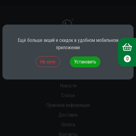
*
Ещё больше акций и скидок в удобном мобильном
приложении
* принадлежит компании Meta (признана экстремистской на территории
РФ)
0
Не хочу
Установить
О нас
Новости
Статьи
Правовая информация
Доставка
Оплата
Контакты