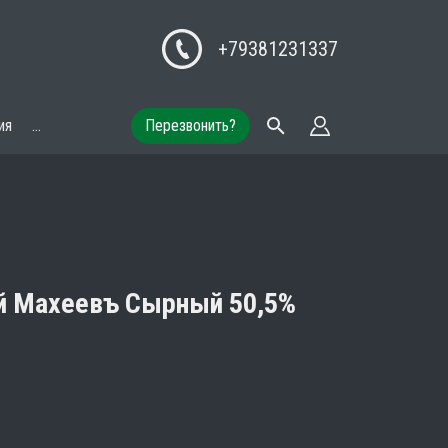
+79381231337
ия
...
Перезвонить?
й Махеевъ Сырный 50,5%