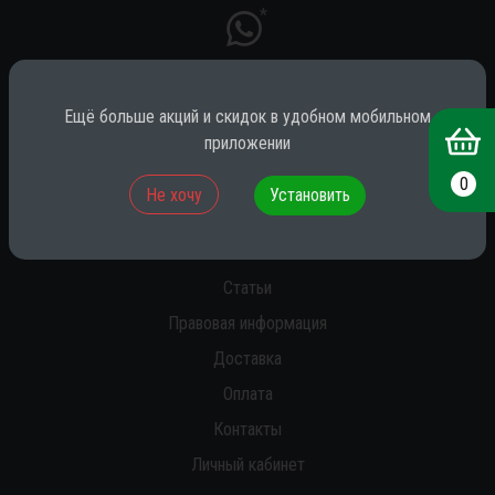
*
Ещё больше акций и скидок в удобном мобильном
* принадлежит компании Meta (признана экстремистской на территории
РФ)
приложении
0
Не хочу
Установить
О нас
Новости
Статьи
Правовая информация
Доставка
Оплата
Контакты
Личный кабинет