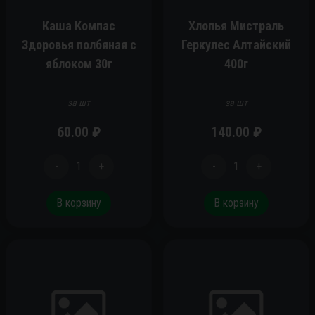
Каша Компас
Хлопья Мистраль
Здоровья полбяная с
Геркулес Алтайский
яблоком 30г
400г
за шт
за шт
60.00
₽
140.00
₽
-
1
+
-
1
+
В корзину
В корзину