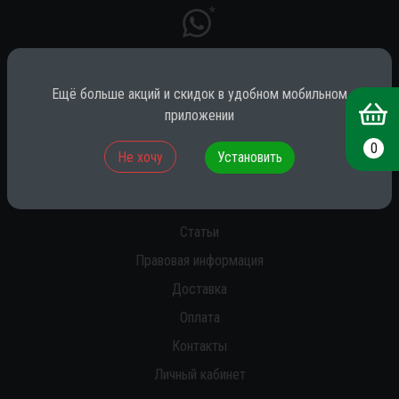
*
Ещё больше акций и скидок в удобном мобильном
* принадлежит компании Meta (признана экстремистской на территории
РФ)
приложении
0
Не хочу
Установить
О нас
Новости
Статьи
Правовая информация
Доставка
Оплата
Контакты
Личный кабинет