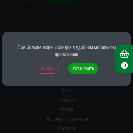
*
Ещё больше акций и скидок в удобном мобильном
приложении
* принадлежит компании Meta (признана экстремистской на территории
0
Не хочу
Установить
РФ)
О нас
Новости
Статьи
Правовая информация
Доставка