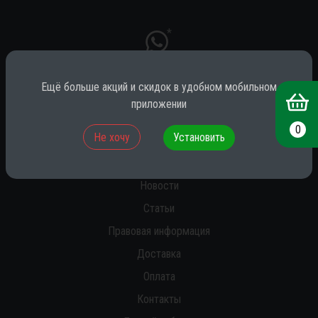
*
Ещё больше акций и скидок в удобном мобильном
* принадлежит компании Meta (признана экстремистской на территории
приложении
РФ)
0
Не хочу
Установить
О нас
Новости
Статьи
Правовая информация
Доставка
Оплата
Контакты