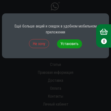
*
Ещё больше акций и скидок в удобном мобильном
* принадлежит компании Meta (признана экстремистской на территории
РФ)
приложении
0
Не хочу
Установить
О нас
Новости
Статьи
Правовая информация
Доставка
Оплата
Контакты
Личный кабинет