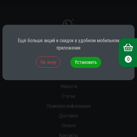
*
Ещё больше акций и скидок в удобном мобильном
приложении
* принадлежит компании Meta (признана экстремистской на территории
РФ)
0
Не хочу
Установить
О нас
Новости
Статьи
Правовая информация
Доставка
Оплата
Контакты