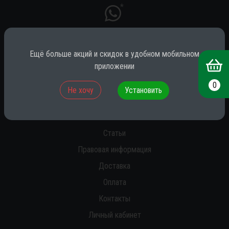
*
Ещё больше акций и скидок в удобном мобильном
* принадлежит компании Meta (признана экстремистской на территории
РФ)
приложении
0
Не хочу
Установить
О нас
Новости
Статьи
Правовая информация
Доставка
Оплата
Контакты
Личный кабинет