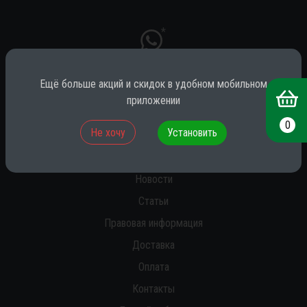
*
Ещё больше акций и скидок в удобном мобильном
* принадлежит компании Meta (признана экстремистской на территории
приложении
РФ)
0
Не хочу
Установить
О нас
Новости
Статьи
Правовая информация
Доставка
Оплата
Контакты