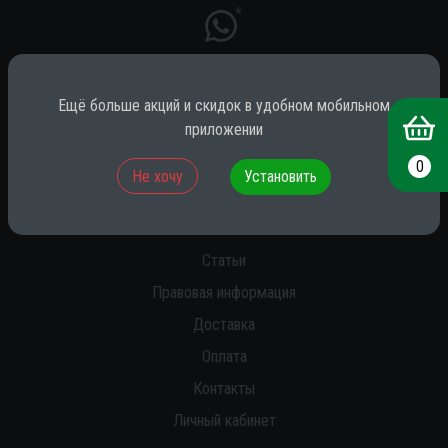
*
Ещё больше акций и скидок в удобном мобильном
* принадлежит компании Meta (признана экстремистской на территории
РФ)
приложении
0
Не хочу
Установить
О нас
Новости
Статьи
Правовая информация
Доставка
Оплата
Контакты
Личный кабинет