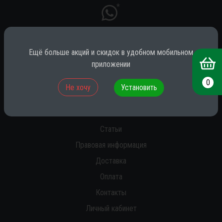
*
Ещё больше акций и скидок в удобном мобильном
* принадлежит компании Meta (признана экстремистской на территории
РФ)
приложении
0
Не хочу
Установить
О нас
Новости
Статьи
Правовая информация
Доставка
Оплата
Контакты
Личный кабинет