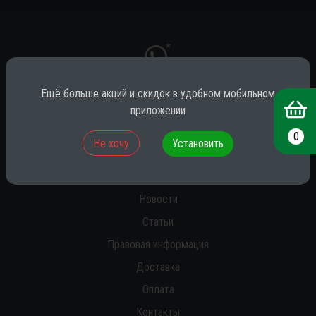
*
Ещё больше акций и скидок в удобном мобильном
приложении
* принадлежит компании Meta (признана экстремистской на территории
РФ)
0
Не хочу
Установить
О нас
Новости
Статьи
Правовая информация
Доставка
Оплата
Контакты