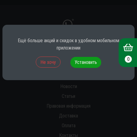
*
Ещё больше акций и скидок в удобном мобильном
приложении
* принадлежит компании Meta (признана экстремистской на территории
РФ)
0
Не хочу
Установить
О нас
Новости
Статьи
Правовая информация
Доставка
Оплата
Контакты