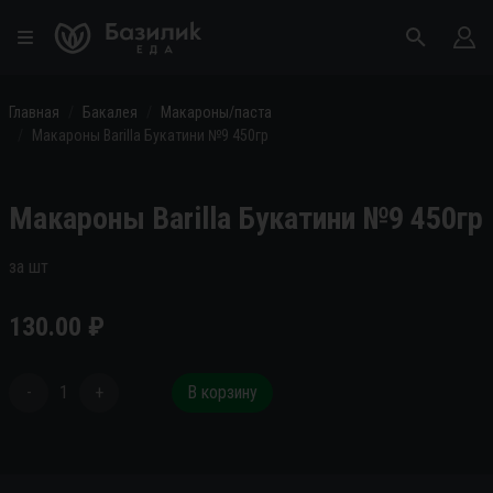
Главная
Бакалея
Макароны/паста
Макароны Barilla Букатини №9 450гр
Макароны Barilla Букатини №9 450гр
за шт
130.00
₽
-
1
+
В корзину