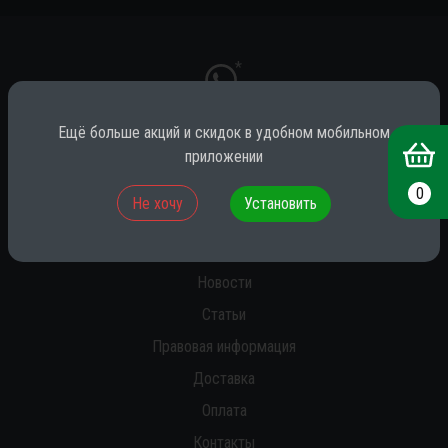
*
Ещё больше акций и скидок в удобном мобильном
приложении
* принадлежит компании Meta (признана экстремистской на территории
РФ)
0
Не хочу
Установить
О нас
Новости
Статьи
Правовая информация
Доставка
Оплата
Контакты