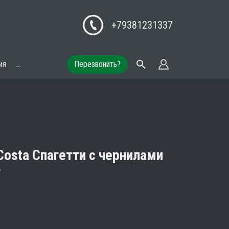
+79381231337
ия
...
Перезвонить?
Costa Спагетти с чернилами
г