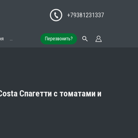
+79381231337
ия
...
Перезвонить?
Costa Спагетти с томатами и