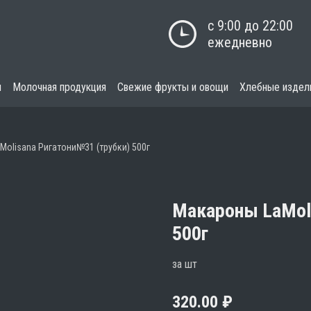
с 9:00 до 22:00

ежедневно
я
Молочная продукция
Свежие фрукты и овощи
Хлебные издел
Molisana Ригатони№31 (трубки) 500г
Макароны LaMoli
500г
за шт
320.00
₽