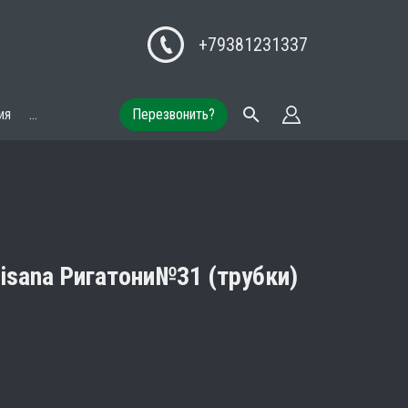
+79381231337
ия
...
Перезвонить?
sana Ригатони№31 (трубки)