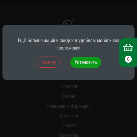
*
Ещё больше акций и скидок в удобном мобильном
приложении
* принадлежит компании Meta (признана экстремистской на территории
РФ)
0
Не хочу
Установить
О нас
Новости
Статьи
Правовая информация
Доставка
Оплата
Контакты