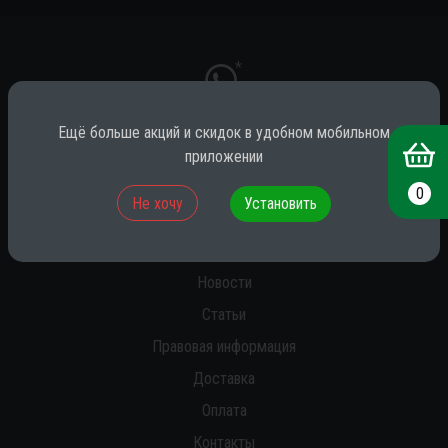
*
Ещё больше акций и скидок в удобном мобильном
приложении
* принадлежит компании Meta (признана экстремистской на территории
РФ)
0
Не хочу
Установить
О нас
Новости
Статьи
Правовая информация
Доставка
Оплата
Контакты