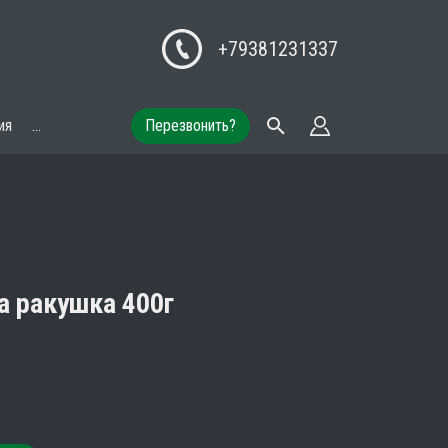
+79381231337
ия
...
Перезвонить?
 ракушка 400г