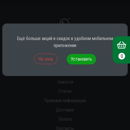
*
Ещё больше акций и скидок в удобном мобильном
приложении
* принадлежит компании Meta (признана экстремистской на территории
РФ)
0
Не хочу
Установить
О нас
Новости
Статьи
Правовая информация
Доставка
Оплата
Контакты