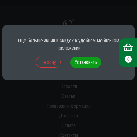
*
Ещё больше акций и скидок в удобном мобильном
приложении
* принадлежит компании Meta (признана экстремистской на территории
РФ)
0
Не хочу
Установить
О нас
Новости
Статьи
Правовая информация
Доставка
Оплата
Контакты