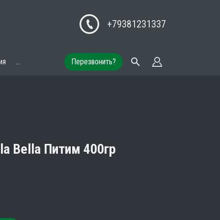
+79381231337
ия
...
Перезвонить?
a Bella Питим 400гр