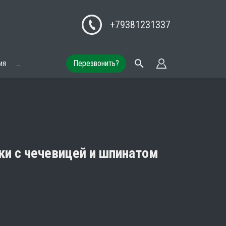
+79381231337
ия
...
Перезвонить?
и с чечевицей и шпинатом