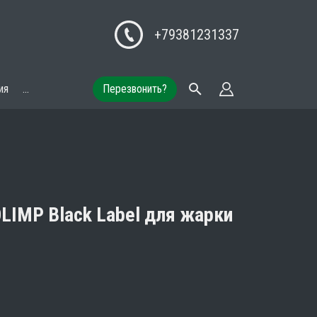
+79381231337
ия
...
Перезвонить?
LIMP Black Label для жарки