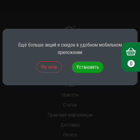
*
Ещё больше акций и скидок в удобном мобильном
приложении
* принадлежит компании Meta (признана экстремистской на территории
РФ)
0
Не хочу
Установить
О нас
Новости
Статьи
Правовая информация
Доставка
Оплата