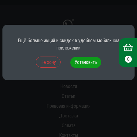
*
Ещё больше акций и скидок в удобном мобильном
приложении
* принадлежит компании Meta (признана экстремистской на территории
РФ)
0
Не хочу
Установить
О нас
Новости
Статьи
Правовая информация
Доставка
Оплата
Контакты