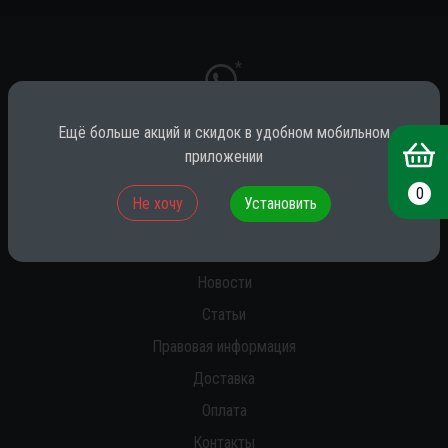
*
Ещё больше акций и скидок в удобном мобильном
приложении
* принадлежит компании Meta (признана экстремистской на территории
РФ)
0
Не хочу
Установить
О нас
Новости
Статьи
Правовая информация
Доставка
Оплата
Контакты