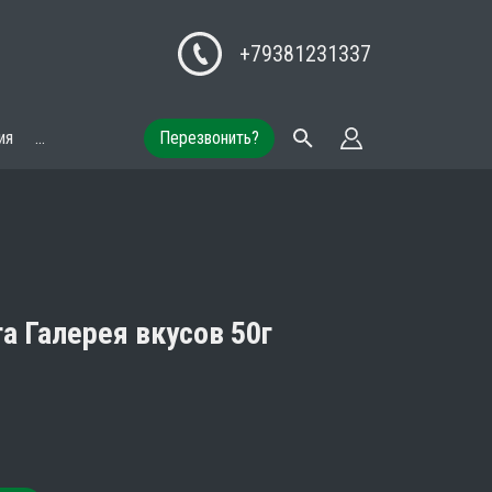
+79381231337
ия
...
Перезвонить?
а Галерея вкусов 50г