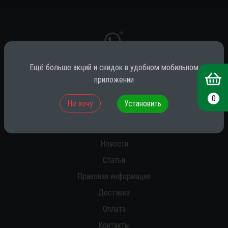
*
Ещё больше акций и скидок в удобном мобильном
приложении
* принадлежит компании Meta (признана экстремистской на территории
РФ)
0
Не хочу
Установить
О нас
Новости
Статьи
Правовая информация
Доставка
Оплата
Контакты