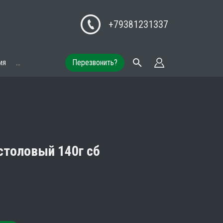
+79381231337
ия
...
Перезвонить?
столовый 140г сб